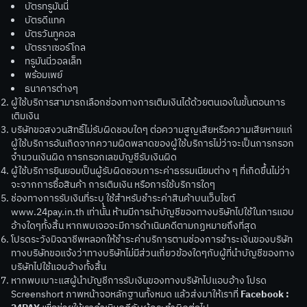
บัตรทรูมันนี่
บัตรดีแทค
บัตรวันทูคอล
บัตรราเซอร์โกล
ทรูมันนี่วอลเล็ท
พร้อมเพย์
ธนาคารต่างๆ
ผู้ใช้บริการสามารถเลือกช่องทางการเติมเงินได้ด้วยตนเองในขั้นตอนการ
เติมเงิน
บริษัทขอสงวนสิทธิ์ไม่รับผิดชอบใดๆ ต่อความสูญเสียหรือความเสียหายแก่
ผู้ใช้บริการอันเกิดจากความผิดพลาดของผู้ใช้บริการไม่ว่าจะเป็นการกรอก
จำนวนเงินผิด การกรอกเลขบัญชีรับเงินผิด
ผู้ใช้บริการยินยอมเป็นผู้รับผิดชอบภาระค่าธรรมเนียมต่าง ๆ ที่เกิดขึ้นไม่ว่า
จะจากการซื้อสินค้า การเติมเงิน หรือการใช้บริการใดๆ
ช่องทางการรับเงินที่ระบุ ใช้สำหรับชำระค่าสินค้าบนเว็บไชต์
www.24pay.in.th เท่านั้น ห้ามมีการนำบัญชีของทางบริษัทไปใช้ในการแอบ
อ้างใดๆทั้งสิ้น หากพบเจอจะมีการดำเนินคดีตามกฏหมายถึงที่สุด
โปรดระวังมิจฉาชีพหลอกให้ชำระค่าบริการตามช่องการชำระเงินของบริษัท
ทางบริษัทขอแจ้งว่าทางบริษัทไม่มีส่วนเกี่ยวข้องใดๆกับผู้ที่นำบัญชีของทาง
บริษัทไปใช้แอบอ้างทั้งสิ้น
หากพบเบาะแสผู้นำบัญชีการรับเงินของทางบริษัทไปแอบอ้าง โปรด
Screenshort ภาพหน้าจอหลักฐานทั้งหมด แล้วส่งมาให้เราที่
Facebook :