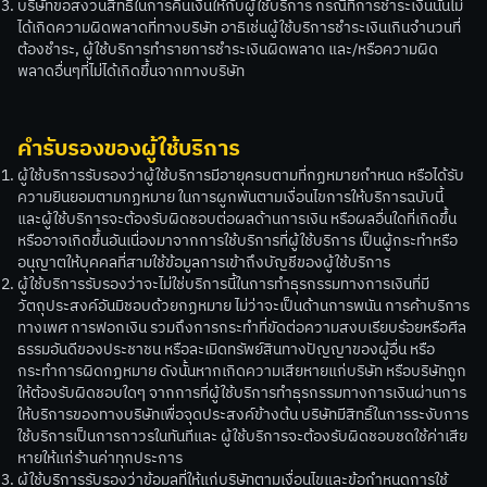
บริษัทขอสงวนสิทธิ์ในการคืนเงินให้กับผู้ใช้บริการ กรณีที่การชำระเงินนั้นไม่
ได้เกิดความผิดพลาดที่ทางบริษัท อาธิเช่นผู้ใช้บริการชำระเงินเกินจำนวนที่
ต้องชำระ, ผู้ใช้บริการทำรายการชำระเงินผิดพลาด และ/หรือความผิด
พลาดอื่นๆที่ไม่ได้เกิดขึ้นจากทางบริษัท
คำรับรองของผู้ใช้บริการ
ผู้ใช้บริการรับรองว่าผู้ใช้บริการมีอายุครบตามที่กฏหมายกำหนด หรือได้รับ
ความยินยอมตามกฏหมาย ในการผูกพันตามเงื่อนไขการให้บริการฉบับนี้
และผู้ใช้บริการจะต้องรับผิดชอบต่อผลด้านการเงิน หรือผลอื่นใดที่เกิดขึ้น
หรืออาจเกิดขึ้นอันเนื่องมาจากการใช้บริการที่ผู้ใช้บริการ เป็นผู้กระทำหรือ
อนุญาตให้บุคคลที่สามใช้ข้อมูลการเข้าถึงบัญชีของผู้ใช้บริการ
ผู้ใช้บริการรับรองว่าจะไม่ใช่บริการนี้ในการทำธุรกรรมทางการเงินที่มี
วัตถุประสงค์อันมิชอบด้วยกฏหมาย ไม่ว่าจะเป็นด้านการพนัน การค้าบริการ
ทางเพศ การฟอกเงิน รวมถึงการกระทำที่ขัดต่อความสงบเรียบร้อยหรือศีล
ธรรมอันดีของประชาชน หรือละเมิดทรัพย์สินทางปัญญาของผู้อื่น หรือ
กระทำการผิดกฏหมาย ดังนั้นหากเกิดความเสียหายแก่บริษัท หรือบริษัทถูก
ให้ต้องรับผิดชอบใดๆ จากการที่ผู้ใช้บริการทำธุรกรรมทางการเงินผ่านการ
ให้บริการของทางบริษัทเพื่อจุดประสงค์ข้างต้น บริษัทมีสิทธิ์ในการระงับการ
ใช้บริการเป็นการถาวรในทันทีและ ผู้ใช้บริการจะต้องรับผิดชอบชดใช้ค่าเสีย
หายให้แก่ร้านค่าทุกประการ
ผู้ใช้บริการรับรองว่าข้อมูลที่ให้แก่บริษัทตามเงื่อนไขและข้อกำหนดการใช้