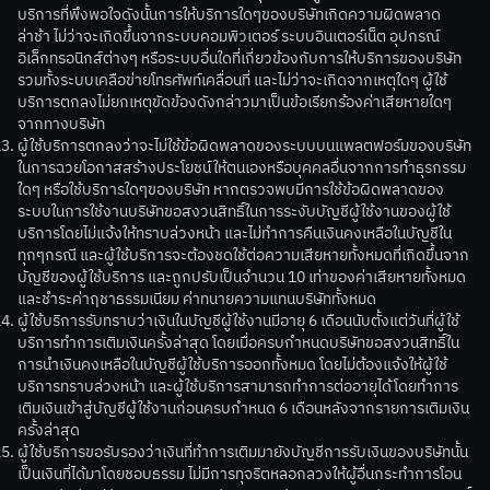
บริการที่พึงพอใจดังนั้นการให้บริการใดๆของบริษัทเกิดความผิดพลาด
ล่าช้า ไม่ว่าจะเกิดขึ้นจากระบบคอมพิวเตอร์ ระบบอินเตอร์เน็ต อุปกรณ์
อิเล็กทรอนิกส์ต่างๆ หรือระบบอื่นใดที่เกี่ยวข้องกับการให้บริการของบริษัท
รวมทั้งระบบเคลือข่ายโทรศัพท์เคลื่อนที่ และไม่ว่าจะเกิดจากเหตุใดๆ ผู้ใช้
บริการตกลงไม่ยกเหตุขัดข้องดังกล่าวมาเป็นข้อเรียกร้องค่าเสียหายใดๆ
จากทางบริษัท
ผู้ใช้บริการตกลงว่าจะไม่ใช้ข้อผิดพลาดของระบบบนแพลตฟอร์มของบริษัท
ในการฉวยโอกาสสร้างประโยชน์ให้ตนเองหรือบุคคลอื่นจากการทำธุรกรรม
ใดๆ หรือใช้บริการใดๆของบริษัท หากตรวจพบมีการใช้ข้อผิดพลาดของ
ระบบในการใช้งานบริษัทขอสงวนสิทธิ์ในการระงับบัญชีผู้ใช้งานของผู้ใช้
บริการโดยไม่แจ้งให้ทราบล่วงหน้า และไม่ทำการคืนเงินคงเหลือในบัญชีใน
ทุกๆกรณี และผู้ใช้บริการจะต้องชดใช้ต่อความเสียหายทั้งหมดที่เกิดขึ้นจาก
บัญชีของผู้ใช้บริการ และถูกปรับเป็นจำนวน 10 เท่าของค่าเสียหายทั้งหมด
และชำระค่าฤชาธรรมเนียม ค่าทนายความแทนบริษัททั้งหมด
ผู้ใช้บริการรับทราบว่าเงินในบัญชีผู้ใช้งานมีอายุ 6 เดือนนับตั้งแต่วันที่ผู้ใช้
บริการทำการเติมเงินครั้งล่าสุด โดยเมื่อครบกำหนดบริษัทขอสงวนสิทธิ์ใน
การนำเงินคงเหลือในบัญชีผู้ใช้บริการออกทั้งหมด โดยไม่ต้องแจ้งให้ผู้ใช้
บริการทราบล่วงหน้า และผู้ใช้บริการสามารถทำการต่ออายุได้โดยทำการ
เติมเงินเข้าสู่บัญชีผู้ใช้งานก่อนครบกำหนด 6 เดือนหลังจากรายการเติมเงิน
ครั้งล่าสุด
ผู้ใช้บริการขอรับรองว่าเงินที่ทำการเติมมายังบัญชีการรับเงินของบริษัทนั้น
เป็นเงินที่ได้มาโดยชอบธรรม ไม่มีการทุจริตหลอกลวงให้ผู้อื่นกระทำการโอน