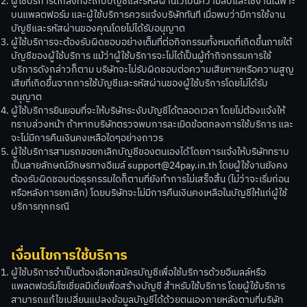
ผู้ใช้บริการตกลงที่จะเก็บบัญชีและรหัสผ่านไว้เป็นความลับและใช้งานเฉพาะ
บนแพลตฟอร์ม และผู้ใช้บริการควรแจ้งบริษัททันที เมื่อพบว่ามีการใช้งาน
บัญชีและรหัสผ่านของคุณโดยไม่ได้รับอนุญาต
ผู้ใช้บริการจะต้องรับผิดชอบอย่างเต็มที่ต่อกิจกรรมทั้งหมดที่เกิดขึ้นภายใต้
บัญชีของผู้ใช้บริการ แม้ว่าผู้ใช้บริการจะไม่ได้เป็นผู้ทำกิจกรรมการใช้
บริการดังกล่าวก็ตาม บริษัทจะไม่รับผิดชอบต่อความเสียหายหรือความสูญ
เสียที่เกิดขึ้นจากการใช้บัญชีและรหัสผ่านของผู้ใช้บริการโดยไม่ได้รับ
อนุญาต
ผู้ใช้บริการยินยอมที่จะให้บริษัทระงับบัญชีได้ตลอดเวลา โดยไม่ต้องแจ้งให้
ทราบล่วงหน้า ถ้าหากบริษัทตรวจพบการละเมิดข้อตกลงการใช้บริการ และ
จะไม่มีการคืนเงินคงเหลือใดๆอย่างถาวร
ผู้ใช้บริการสามรถขอยกเลิกบัญชีของตนเองได้โดยการแจ้งให้บริษัททราบ
เป็นลายลักษณ์อักษรทางอีเมล์
support@24pay.in.th
โดยผู้ใช้งานยังคง
ต้องรับผิดชอบต่อธุรกรรมใดก็ตามที่ยังทำการไม่เสร็จสิ้น (ไม่ว่าจะเริ่มก่อน
หรือหลังการยกเลิก) โดยบริษัทจะไม่มีการคืนเงินคงเหลือในบัญชีให้แก่ผู้ใช้
บริการทุกกรณี
เงื่อนไขการใช้บริการ
ผู้ใช้บริการจำเป็นต้องเลือกสมัครบัญชีเพื่อใช้บริการด้วยอีเมลล์หรือ
แพลตฟอร์มโซเชี่ยลมีเดี่ยเพื่อสร้างบัญชี สำหรับใช้บริการ โดยผู้ใช้บริการ
สามารถแก้ไขเปลี่ยนแปลงข้อมูลบัญชีได้ด้วยตนเองภายหลังตามที่บริษัท