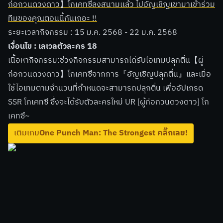
ก่อกวนดวงดาว】โกเคทซึลงสนามเเล้ว ไปอัญเชิญเขามาเข้าร่วม
ทีมของคุณตอนนี้กันเถอะ !!
ระยะเวลากิจกรรม : 15 ม.ค. 2568 - 22 ม.ค. 2568
เงื่อนไข : เลเวลตัวละคร 18
เนื้อหากิจกรรม:ช่วงกิจกรรมสามารถได้รับไอเทมปลุกตื่น【ผู้
ก่อกวนดวงดาว】โกเคทซึจากการ『อัญเชิญปลุกตื่น』และเมื่อ
ใช้ไอเทมตามจำนวนที่กำหนดจะสามารถปลุกตื่น เพื่ออัปเกรด
SSR โกเคทซึ ซึ่งจะได้รับตัวละครใหม่ UR [ผู้ก่อกวนดวงดาว] โก
เคทซึ~
เติมเกม
One Punch Man: The Strongest คลิ๊กเลย!