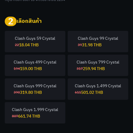
2
เลือกสินค้า
Clash Guys 59 Crystal
Clash Guys 99 Crystal
18.04
THB
31.98
THB
22
39
Clash Guys 499 Crystal
Clash Guys 799 Crystal
159.00
THB
259.94
THB
194
317
Clash Guys 999 Crystal
Clash Guys 1.499 Crystal
319.80
THB
501.02
THB
390
611
Clash Guys 1.999 Crystal
661.74
THB
807