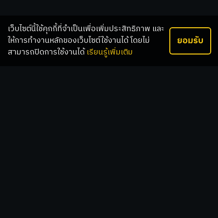
เว็บไซต์นี้ใช้คุกกี้ที่จำเป็นเพื่อเพิ่มประสิทธิภาพ และ
ยอมรับ
ให้การทำงานหลักของเว็บไซต์ใช้งานได้ โดยไม่
สามารถปิดการใช้งานได้
เรียนรู้เพิ่มเติม
เกี่ยวกับเรา
บริษัท 24PAY เป็นเพียงตัวแทนจำหน่ายเท่านั้นไม่มีส่วนเกี่ยวข้องกับ
องค์กรหรือบุคคลใดๆที่ท่านนำบัตรไปใช้งาน โปรดระวังมิจฉาชีพแอบ