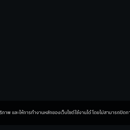
มประสิทธิภาพ และให้การทำงานหลักของเว็บไซต์ใช้งานได้ โดยไม่สามารถปิดก