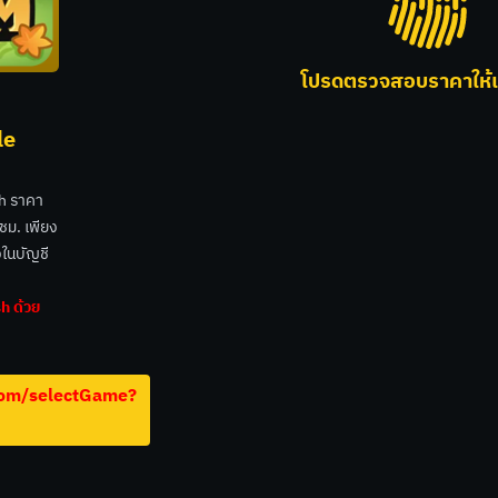
โปรดตรวจสอบราคาให้เส
le
h ราคา
ชม. เพียง
งในบัญชี
h ด้วย
com/selectGame?