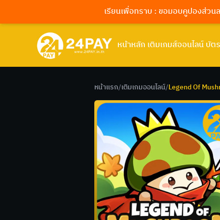
เรียนเพื่อทราบ : ขอมอบคูปองส่ว
หน้าหลัก
เติมเกมส์ออนไลน์
บัตร
หน้าแรก
/
เติมเกมออนไลน์
/
Legend Of Mush