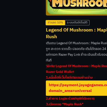
ส่วนลด
10
%
ระบบเติมอัตโนมัติ
Legend Of Mushroom : Map
Rush
เติมเกม Legend Of Mushroom : Maple Rus
ถูก สะดวก รวดเร็ว ปลอดภัย เติมได้ตลอด 24 
แค่กรอก Razer Pay Link ชำระเงินแล้วรับขอ
ทันที
วิธีเติม Legend Of Mushroom : Maple Rus
Razer Gold Wallet
1.คลิ๊กไปที่เว็บไซต์เติมเกมข้างล่าง
https://payment.joyagegames.
domain_area=universal
2.ทำการ Login ด้วยบัญชีที่ต้องการ
3.เลือกเกม "Maple Rush"