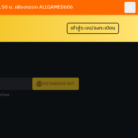
 10.50 น. เพียงกรอก ALLGAME0606
เข้าสู่ระบบ/ลงทะเบียน
ตรวจสอบราคา 
er/xxx