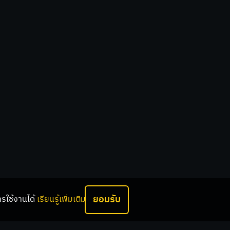
Strongest
ยอมรับ
ารใช้งานได้
เรียนรู้เพิ่มเติม