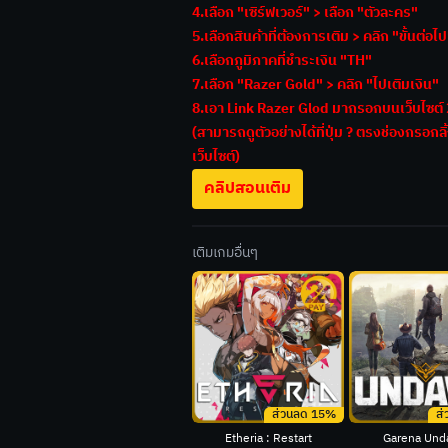
4.เลือก "เซิร์ฟเวอร์" > เลือก "ตัวละคร"
5.เลือกสินค้าที่ต้องการเติม > คลิก "ขั้นต่อไ
6.เลือกภูมิภาคที่ชำระเงิน "TH"
7.เลือก "Razer Gold" > คลิก "ไปเติมเงิน"
8.เอา Link Razer Glod มากรอกบนเว็บไซต์
(สามารถดูตัวอย่างได้ที่ปุ่ม ? ตรงช่องกรอกลิ
เว็บไซต์)
คลิปสอนเติม
เติมเกมอื่นๆ
ส่วนลด
15
%
ส่วนลด
15
%
ส
Super Sus
Etheria : Restart
Garena Und