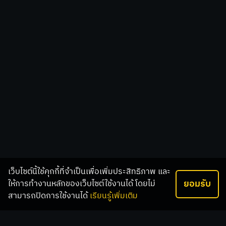
เว็บไซต์นี้ใช้คุกกี้ที่จำเป็นเพื่อเพิ่มประสิทธิภาพ และ
ยอมรับ
ให้การทำงานหลักของเว็บไซต์ใช้งานได้ โดยไม่
สามารถปิดการใช้งานได้
เรียนรู้เพิ่มเติม