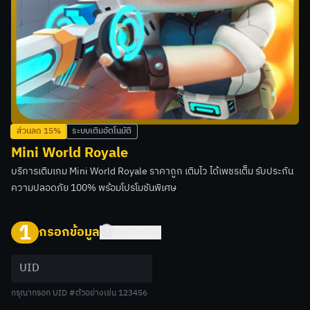
ส่วนลด
15
%
ระบบเติมอัตโนมัติ
Mini World Royale
บริการเติมเกม Mini World Royale ราคาถูก เติมไว ได้เพชรเต็ม รับประกัน
ความปลอดภัย 100% พร้อมโปรโมชันพิเศษ
1
กรอกข้อมูล
ตัวอย่างข้อมูล
กรุณากรอก UID #ตัวอย่างเช่น 123456