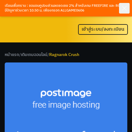
เรียนเพื่อทราบ : ขอมอบคูปองส่วนลดชดเชย 2% สำหรับเกม FREEFIRE และ ROV ที่
มีปัญหาช่วงเวลา 10.50 น. เพียงกรอก ALLGAME0606
เข้าสู่ระบบ/ลงทะเบียน
หน้าแรก
/
เติมเกมออนไลน์
/
Ragnarok Crush