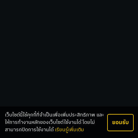
เว็บไซต์นี้ใช้คุกกี้ที่จำเป็นเพื่อเพิ่มประสิทธิภาพ และ
ยอมรับ
ให้การทำงานหลักของเว็บไซต์ใช้งานได้ โดยไม่
สามารถปิดการใช้งานได้
เรียนรู้เพิ่มเติม