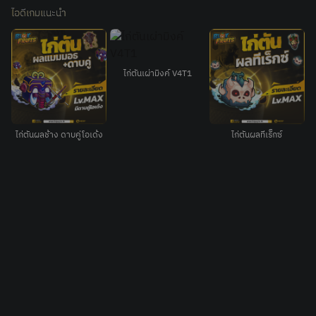
ไอดีเกมแนะนำ
0
ไก่ตันเผ่ามิงค์ V4T1
ไก่ตันผลช้าง ดาบคู่โอเด้ง
ไก่ตันผลทีเร็กซ์