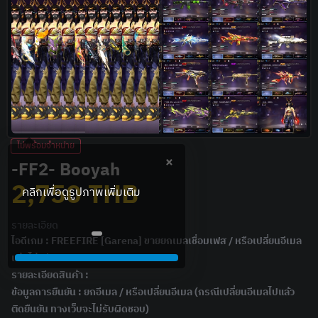
ไม่พร้อมจำหน่าย
×
-FF2- Booyah
2,750
THB
รายละเอียด
ไอดีเกม : FREEFIRE [Garena] ขายยกเมลเชื่อมเฟส / หรือเปลี่ยนอีเมล
แจ้งได้ครับ
รายละเอียดสินค้า :
ข้อมูลการยืนยัน : ยกอีเมล / หรือเปลี่ยนอีเมล (กรณีเปลี่ยนอีเมลไปแล้ว
ติดยืนยัน ทางเว็บจะไม่รับผิดชอบ)