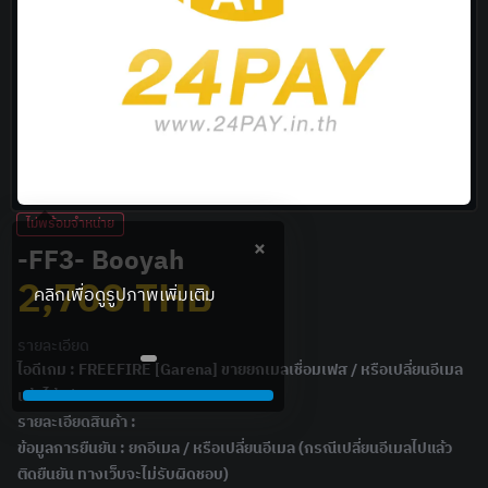
ไม่พร้อมจำหน่าย
×
-FF3- Booyah
2,700
THB
รายละเอียด
ไอดีเกม : FREEFIRE [Garena] ขายยกเมลเชื่อมเฟส / หรือเปลี่ยนอีเมล
แจ้งได้ครับ
รายละเอียดสินค้า :
ข้อมูลการยืนยัน : ยกอีเมล / หรือเปลี่ยนอีเมล (กรณีเปลี่ยนอีเมลไปแล้ว
ติดยืนยัน ทางเว็บจะไม่รับผิดชอบ)