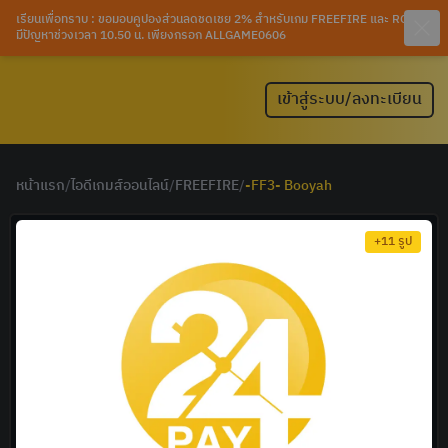
เรียนเพื่อทราบ : ขอมอบคูปองส่วนลดชดเชย 2% สำหรับเกม FREEFIRE และ ROV ที่
มีปัญหาช่วงเวลา 10.50 น. เพียงกรอก ALLGAME0606
เข้าสู่ระบบ/ลงทะเบียน
หน้าแรก
/
ไอดีเกมส์ออนไลน์
/
FREEFIRE
/
-FF3- Booyah
+
11
รูป