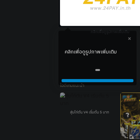
คลิกเพื่อดูรูปภาพเพิ่มเติม
×
ไอดีเกมแนะนำ
Garena RoV Mobile EP8
สุ่มไก่ตัน V4 เริ่มต้น 5 บาท